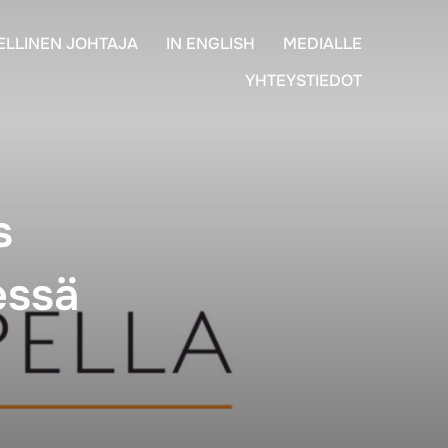
ELLINEN JOHTAJA
IN ENGLISH
MEDIALLE
YHTEYSTIEDOT
s
essä