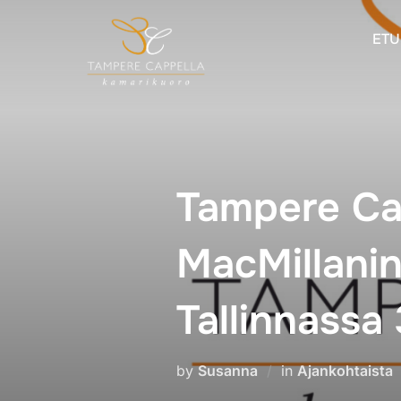
Skip
to
ETU
content
Tampere Ca
MacMillanin
Tallinnassa 
by
Susanna
in
Ajankohtaista