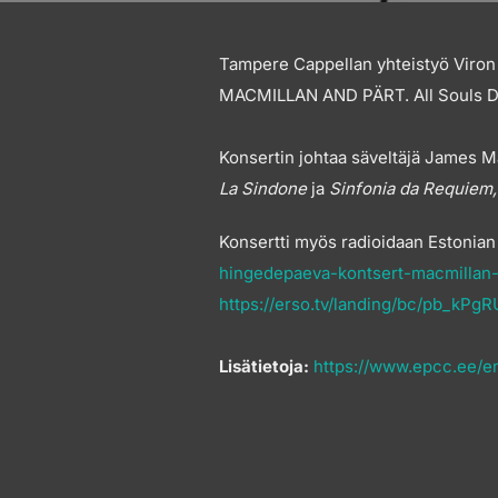
Tampere Cappellan yhteistyö Viron
MACMILLAN AND PÄRT. All Souls Day 
Konsertin johtaa säveltäjä James M
La Sindone
ja
Sinfonia da Requiem,
Konsertti myös radioidaan Estonian
hingedepaeva-kontsert-macmillan-
https://erso.tv/landing/bc/pb_kPgR
Lisätietoja:
https://www.epcc.ee/e