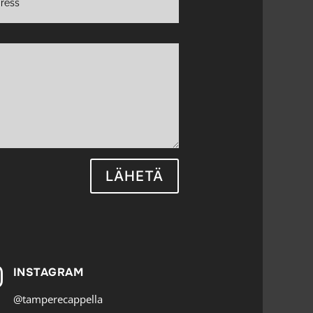
LÄHETÄ
INSTAGRAM

@tamperecappella