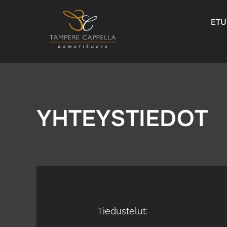
Skip
to
ETU
content
YHTEYSTIEDOT
Tiedustelut: