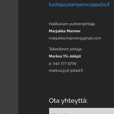
tuottaja@tamperecappella.fi
Hallituksen puheenjohtaja:
Marjukka Manner
marjukka.manner@gmail.com
Taiteellinen johtaja:
Markus Yli-Jokipii
p. 040 777 5709
markus@yli-jokipii.fi
Ota yhteyttä: