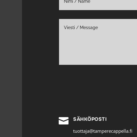

SÄHKÖPOSTI
tuottaja@tamperecappella.fi