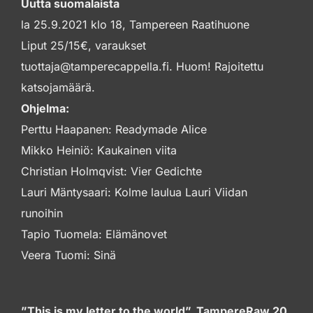
Uutta suomalaista
la 25.9.2021 klo 18, Tampereen Raatihuone
Liput 25/15€, varaukset
tuottaja@tamperecappella.fi. Huom! Rajoitettu
katsojamäärä.
Ohjelma:
Perttu Haapanen: Readymade Alice
Mikko Heiniö: Kaukainen viita
Christian Holmqvist: Vier Gedichte
Lauri Mäntysaari: Kolme laulua Lauri Viidan
runoihin
Tapio Tuomela: Elämänovet
Veera Tuomi: Sinä
”This is my letter to the world”, TampereRaw 20