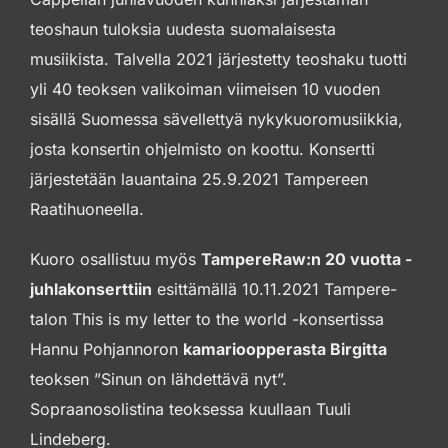
teoshaun tuloksia uudesta suomalaisesta
musiikista. Talvella 2021 järjestetty teoshaku tuotti
yli 40 teoksen valikoiman viimeisen 10 vuoden
sisällä Suomessa sävellettyä nykykuoromusiikkia,
josta konsertin ohjelmisto on koottu. Konsertti
järjestetään lauantaina 25.9.2021 Tampereen
Raatihuoneella.
Kuoro osallistuu myös
TampereRaw:n 20 vuotta -
juhlakonserttiin
esittämällä 10.11.2021 Tampere-
talon This is my letter to the world -konsertissa
Hannu Pohjannoron
kamarioopperasta Birgitta
teoksen ”Sinun on lähdettävä nyt”.
Sopraanosolistina teoksessa kuullaan Tuuli
Lindeberg.