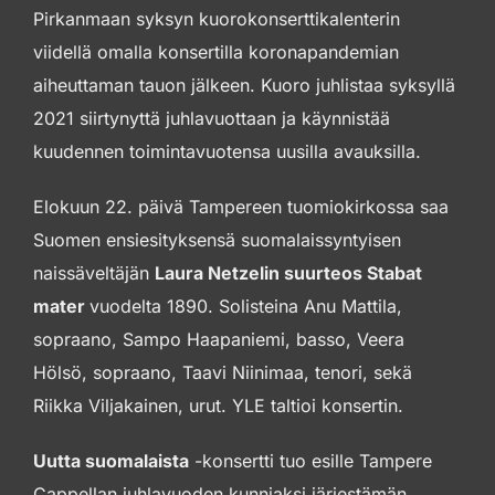
Pirkanmaan syksyn kuorokonserttikalenterin
viidellä omalla konsertilla koronapandemian
aiheuttaman tauon jälkeen. Kuoro juhlistaa syksyllä
2021 siirtynyttä juhlavuottaan ja käynnistää
kuudennen toimintavuotensa uusilla avauksilla.
Elokuun 22. päivä Tampereen tuomiokirkossa saa
Suomen ensiesityksensä suomalaissyntyisen
naissäveltäjän
Laura Netzelin suurteos Stabat
mater
vuodelta 1890. Solisteina Anu Mattila,
sopraano, Sampo Haapaniemi, basso, Veera
Hölsö, sopraano, Taavi Niinimaa, tenori, sekä
Riikka Viljakainen, urut. YLE taltioi konsertin.
Uutta suomalaista
-konsertti tuo esille Tampere
Cappellan juhlavuoden kunniaksi järjestämän