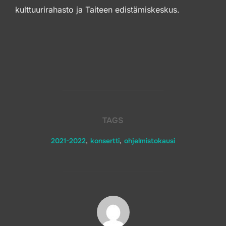
kulttuurirahasto ja Taiteen edistämiskeskus.
TAGS
2021-2022
,
konsertti
,
ohjelmistokausi
POST AUTHOR