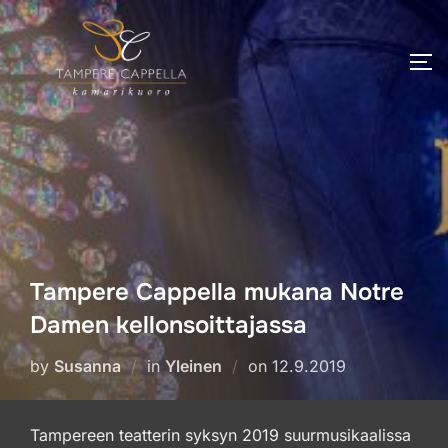
Skip
to
TO
content
Tampere Cappella mukana Notre
Damen kellonsoittajassa
Posted
by
Susanna
in
Yleinen
on
12.9.2019
on
Tampereen teatterin syksyn 2019 suurmusikaalissa