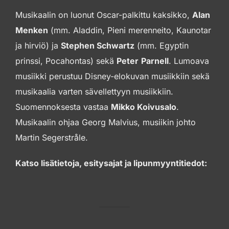
Musikaalin on luonut Oscar-palkittu kaksikko,
Alan
Menken
(mm. Aladdin, Pieni merenneito, Kaunotar
ja hirviö) ja
Stephen Schwartz
(mm. Egyptin
prinssi, Pocahontas) sekä
Peter
Parnell
. Lumoava
musiikki perustuu Disney-elokuvan musiikkiin sekä
musikaalia varten sävellettyyn musiikkiin.
Suomennoksesta vastaa
Mikko Koivusalo
.
Musikaalin ohjaa Georg Malvius, musiikin johto
Martin Segerstråle.
Katso lisätietoja, esitysajat ja lipunmyyntitiedot: